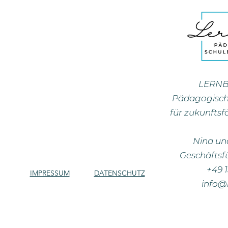
LERN
Pädagogisch
für zukunfts
Nina un
Geschäftsf
+49 
IMPRESSUM
DATENSCHUTZ
info@