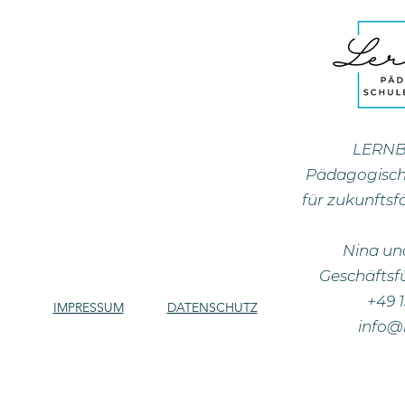
LERN
Pädagogisch
für zukunfts
Nina un
Geschäftsf
+49 
IMPRESSUM
DATENSCHUTZ
info@